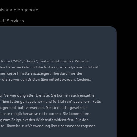
aisonale Angebote
di Services
arantie
di digital services
yAudi
nern ("Wir", "Unser"), nutzen auf unserer Website
 den Datenverkehr und die Nutzung zu analysieren und auf
hnen diese Inhalte anzuzeigen. Hierdurch werden
die Server von Dritten übermittelt werden. Cookies,
 zur Verwendung aller Dienste. Sie können auch einzelne
f "Einstellungen speichern und fortfahren" speichern. Falls
nagementtool) verwendet. Sie sind nicht gesetzlich
Dienste möglicherweise nicht nutzen. Sie können Ihre
ng zum Zeitpunkt des Widerrufs widerrufen. Für den
nkrete Hinweise zur Verwendung Ihrer personenbezogenen