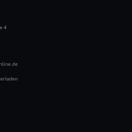
e 4
nline.de
erladen