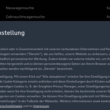
Neuwagensuche
S
Gebrauchtwagensuche
Au
Gebrauchtwagen
G
nstellung
Finanzierung
Au
Aktionen & Angebote
m
, allein oder in Zusammenarbeit mit unseren verbundenen Unternehmen und Part
Geschäftskunden
nologien verwenden ("Dienste"), die uns helfen, unsere Website zu verbessern,
hließlich personalisierter Werbung. Zudem binden wir externe Inhalte ein, um I
tten hergestellt und es können personenbezogene Daten von Ihrem Browser an 
Über Audi
halten werden nachfolgend als „Dienste“ bezeichnet.
illigung. Mit einem Klick auf "Alle akzeptieren" erteilen Sie Ihre Einwilligung
Unternehmen
ede Cookie-Kategorie einzeln anklicken und diese Einstellungen durch Klicken au
twendigen Cookies (z. B. der Ensighten Privacy Manager, unser Einwilligungsma
Karriere
 aber wenn Sie Ihre Einwilligung nicht erteilen, können Sie bestimmte unserer 
orien von Cookies verwalten. Sie können Ihre Einwilligung jederzeit mit Wirku
Investor Relations
-Einstellungen" in der Fußzeile der Webseite. Weitere Informationen sowie ko
enschutzhinweis
und im
Impressum
.
Presse & Media Center