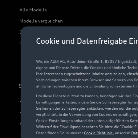
Alle Modelle
Modelle vergleichen
Elektromodelle
Cookie und Datenfreigabe Ei
Plug-in-Hybride
Wir, die AUDI AG, Auto-Union-Straße 1, 85057 Ingolstadt
eigene und Dienste Dritter, die Cookies und ähnliche Tech
Ihre Interessen zugeschnittene Inhalte anzuzeigen, einsc
Verbindungen zwischen Ihrem Browser und Servern von Dri
Support
ähnliche Technologien und die Einbindung von externen In
Um diese Dienste nutzen zu können, benötigen wir Ihre Einw
Kundenservice
Einwilligungen erteilen, indem Sie die Schieberegler für j
Sie keinen der Schieberegler anklicken, werden nur die no
Händlersuche
verpflichtet, in die Verwendung von Cookies einzuwilligen,
Cookie-Einstellungen anhand der unten aufgeführten Kateg
Audi Code
Widerruf der Einwilligung beachten Sie bitte die "Cookie
Daten finden Sie in unserer
Cookie Richtlinie
, unserem
Dat
Häufige Fragen (FAQ)