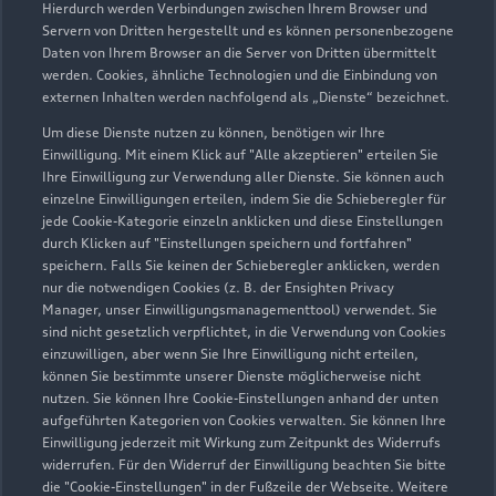
Hierdurch werden Verbindungen zwischen Ihrem Browser und
Servern von Dritten hergestellt und es können personenbezogene
Daten von Ihrem Browser an die Server von Dritten übermittelt
werden. Cookies, ähnliche Technologien und die Einbindung von
externen Inhalten werden nachfolgend als „Dienste“ bezeichnet.
Um diese Dienste nutzen zu können, benötigen wir Ihre
Einwilligung. Mit einem Klick auf "Alle akzeptieren" erteilen Sie
Ihre Einwilligung zur Verwendung aller Dienste. Sie können auch
Audi Pflegemitteltasche
einzelne Einwilligungen erteilen, indem Sie die Schieberegler für
jede Cookie-Kategorie einzeln anklicken und diese Einstellungen
Sommer
durch Klicken auf "Einstellungen speichern und fortfahren"
speichern. Falls Sie keinen der Schieberegler anklicken, werden
Damit Ihr Audi auch im Sommer glänzt: die
nur die notwendigen Cookies (z. B. der Ensighten Privacy
passende Pflege in einer Tasche.
Manager, unser Einwilligungsmanagementtool) verwendet. Sie
sind nicht gesetzlich verpflichtet, in die Verwendung von Cookies
Zur Audi Shopping World
einzuwilligen, aber wenn Sie Ihre Einwilligung nicht erteilen,
können Sie bestimmte unserer Dienste möglicherweise nicht
nutzen. Sie können Ihre Cookie-Einstellungen anhand der unten
aufgeführten Kategorien von Cookies verwalten. Sie können Ihre
Einwilligung jederzeit mit Wirkung zum Zeitpunkt des Widerrufs
widerrufen. Für den Widerruf der Einwilligung beachten Sie bitte
die "Cookie-Einstellungen" in der Fußzeile der Webseite. Weitere